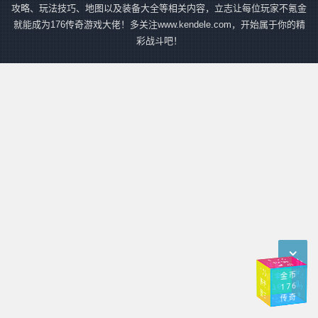
攻略、玩法技巧、地图以及装备大全等相关内容，立志让每位玩家不氪金
就能成为176传奇游戏大佬！多关注www.kendele.com，开始属于你的精
彩战斗吧！
传
奇
小
1.76
传奇
传奇
手游
176
奇
1.76
金币
版本
传
极
176
176
复
古
品
传奇
入口
幻境
传奇
1.76