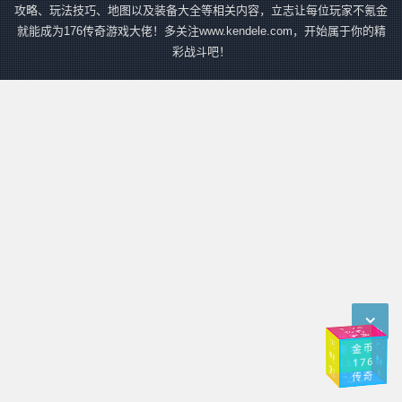
攻略、玩法技巧、地图以及装备大全等相关内容，立志让每位玩家不氪金
就能成为176传奇游戏大佬！多关注www.kendele.com，开始属于你的精
彩战斗吧！
传
奇
小
1.76
传奇
传奇
手游
176
奇
1.76
金币
版本
传
极
176
176
复
古
品
传奇
入口
幻境
传奇
1.76