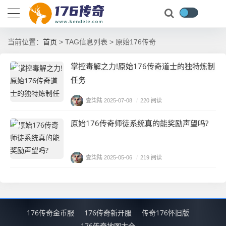
首页
当前位置：
> TAG信息列表 > 原始176传奇
掌控毒解之力!原始176传奇道士的独特炼制
任务
壹柒陆
2025-07-08
/
220 阅读
原始176传奇师徒系统真的能奖励声望吗?
壹柒陆
2025-05-06
/
219 阅读
176传奇金币服
176传奇新开服
传奇176怀旧版
176传奇地图大全