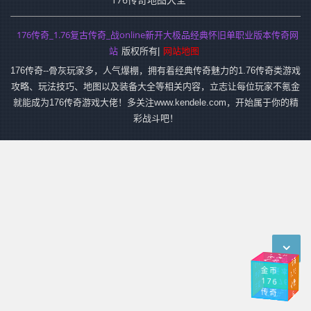
176传奇_1.76复古传奇_战online新开大极品经典怀旧单职业版本传奇网
站
网站地图
版权所有|
176传奇--骨灰玩家多，人气爆棚，拥有着经典传奇魅力的1.76传奇类游戏
攻略、玩法技巧、地图以及装备大全等相关内容，立志让每位玩家不氪金
就能成为176传奇游戏大佬！多关注www.kendele.com，开始属于你的精
彩战斗吧！
传奇
传
奇
小
1.76传奇
176
奇
手游
金币
1.76
版本
传
176
176
极
复
古
传奇
入口
品
幻境
传奇
1.76