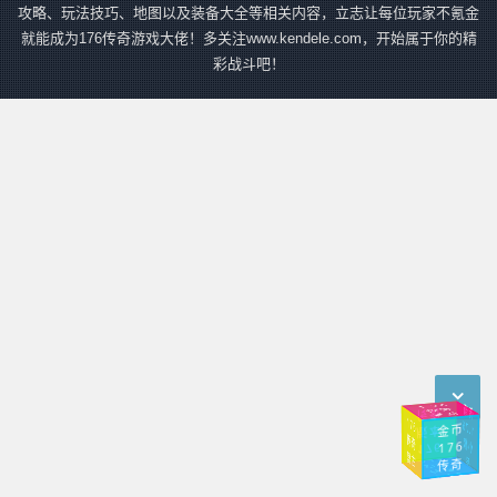
攻略、玩法技巧、地图以及装备大全等相关内容，立志让每位玩家不氪金
就能成为176传奇游戏大佬！多关注www.kendele.com，开始属于你的精
彩战斗吧！
传
奇
小
1.76
传奇
传奇
手游
176
奇
1.76
金币
版本
传
极
176
176
复
古
品
传奇
入口
幻境
传奇
1.76