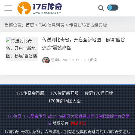
首页
当前位置：
> TAG信息列表 > 传奇1.76复古经典版
传送到比奇省，开启全新地图：秘境“幽谷
迷踪”震撼降临！
壹柒陆
2025-09-17
/
197 阅读
176传奇金币服
176传奇新开服
传奇176怀旧版
176传奇地图大全
176传奇_1.76复古传奇_战online新开大极品经典怀旧单职业版本传奇网
站
网站地图
版权所有|
176传奇--骨灰玩家多，人气爆棚，拥有着经典传奇魅力的1.76传奇类游戏