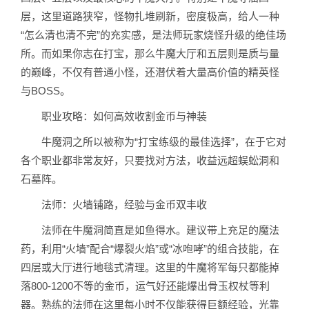
层，这里道路狭窄，怪物扎堆刷新，密度极高，给人一种
“怎么清也清不完”的充实感，是法师玩家烧怪升级的绝佳场
所。而如果你志在打宝，那么牛魔大厅和五层则是质与量
的巅峰，不仅有普通小怪，还潜伏着大量高价值的精英怪
与BOSS。
职业攻略：如何高效收割金币与神装
牛魔洞之所以被称为“打宝练级的最佳选择”，在于它对
各个职业都非常友好，只要找对方法，收益远超蜈蚣洞和
石墓阵。
法师：火墙铺路，经验与金币双丰收
法师在牛魔洞简直是如鱼得水。建议带上充足的魔法
药，利用“火墙”配合“爆裂火焰”或“冰咆哮”的组合技能，在
四层或大厅进行地毯式清理。这里的牛魔将军每只都能掉
落800-1200不等的金币，运气好还能爆出骨玉权杖等利
器。熟练的法师在这里每小时不仅能获得巨额经验，光靠