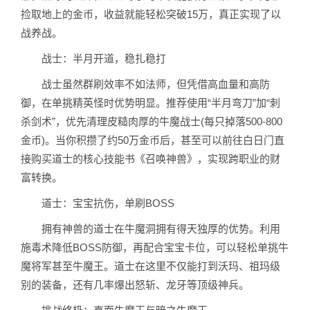
捡取地上的金币，收益就能轻松突破15万，真正实现了以
战养战。
战士：半月开道，稳扎稳打
战士虽然群刷效率不如法师，但凭借高血量和高防
御，在单挑精英怪时优势明显。推荐使用“半月弯刀”加“刺
杀剑术”，优先清理皮糙肉厚的牛魔战士(每只掉落500-800
金币)。当你积攒了约50万金币后，甚至可以前往白日门直
接购买道士的核心技能书《召唤神兽》，实现跨职业的财
富转换。
道士：宝宝抗伤，单刷BOSS
拥有神兽的道士在牛魔洞拥有得天独厚的优势。利用
施毒术降低BOSS防御，再配合宝宝卡位，可以轻松单挑牛
魔将军甚至牛魔王。道士在这里不仅能打到沃玛、祖玛级
别的装备，还有几率爆出怒斩、龙牙等顶级神兵。