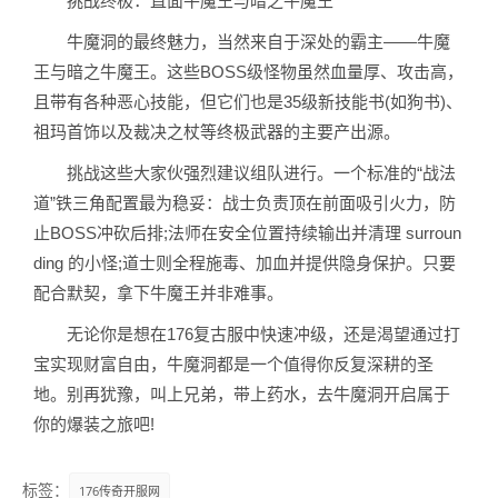
️挑战终极：直面牛魔王与暗之牛魔王
牛魔洞的最终魅力，当然来自于深处的霸主——牛魔
王与暗之牛魔王。这些BOSS级怪物虽然血量厚、攻击高，
且带有各种恶心技能，但它们也是35级新技能书(如狗书)、
祖玛首饰以及裁决之杖等终极武器的主要产出源。
挑战这些大家伙强烈建议组队进行。一个标准的“战法
道”铁三角配置最为稳妥：战士负责顶在前面吸引火力，防
止BOSS冲砍后排;法师在安全位置持续输出并清理 surroun
ding 的小怪;道士则全程施毒、加血并提供隐身保护。只要
配合默契，拿下牛魔王并非难事。
无论你是想在176复古服中快速冲级，还是渴望通过打
宝实现财富自由，牛魔洞都是一个值得你反复深耕的圣
地。别再犹豫，叫上兄弟，带上药水，去牛魔洞开启属于
你的爆装之旅吧!
标签：
176传奇开服网