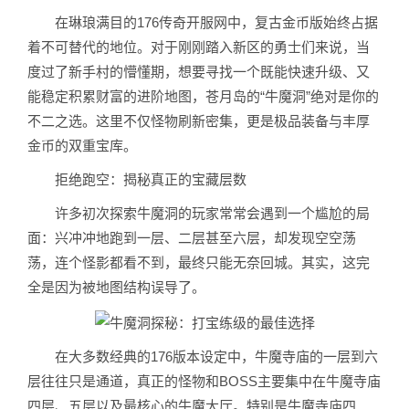
在琳琅满目的176传奇开服网中，复古金币版始终占据
着不可替代的地位。对于刚刚踏入新区的勇士们来说，当
度过了新手村的懵懂期，想要寻找一个既能快速升级、又
能稳定积累财富的进阶地图，苍月岛的“牛魔洞”绝对是你的
不二之选。这里不仅怪物刷新密集，更是极品装备与丰厚
金币的双重宝库。
️拒绝跑空：揭秘真正的宝藏层数
许多初次探索牛魔洞的玩家常常会遇到一个尴尬的局
面：兴冲冲地跑到一层、二层甚至六层，却发现空空荡
荡，连个怪影都看不到，最终只能无奈回城。其实，这完
全是因为被地图结构误导了。
在大多数经典的176版本设定中，牛魔寺庙的一层到六
层往往只是通道，真正的怪物和BOSS主要集中在牛魔寺庙
四层、五层以及最核心的牛魔大厅。特别是牛魔寺庙四