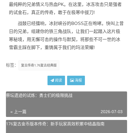
最纯粹的兄弟情义与热血PK。在这里，冰冻攻击只是强者
的试金石，真正的传奇，敢于在极寒中拔刀!
战鼓已经擂响，冰封峡谷的BOSS正在咆哮。快叫上昔
日的兄弟，组建你的铁三角战队，让我们一起踏入这片极
寒秘境，用无懈可击的操作与默契，将那些不可一世的冰
雪霸主踩在脚下，重铸属于我们的玛法荣耀!
标签：
复古传奇1.76复古经典版
阅读
海报
祭坛遗迹的试炼：勇士们的极限挑战
« 上一篇
2026-07-03
176复古金币版本传奇：新手玩家高效积累中结晶指南