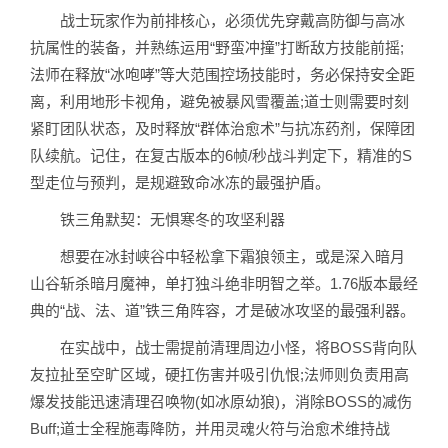
战士玩家作为前排核心，必须优先穿戴高防御与高冰
抗属性的装备，并熟练运用“野蛮冲撞”打断敌方技能前摇;
法师在释放“冰咆哮”等大范围控场技能时，务必保持安全距
离，利用地形卡视角，避免被暴风雪覆盖;道士则需要时刻
紧盯团队状态，及时释放“群体治愈术”与抗冻药剂，保障团
队续航。记住，在复古版本的6帧/秒战斗判定下，精准的S
型走位与预判，是规避致命冰冻的最强护盾。
铁三角默契：无惧寒冬的攻坚利器
想要在冰封峡谷中轻松拿下霜狼领主，或是深入暗月
山谷斩杀暗月魔神，单打独斗绝非明智之举。1.76版本最经
典的“战、法、道”铁三角阵容，才是破冰攻坚的最强利器。
在实战中，战士需提前清理周边小怪，将BOSS背向队
友拉扯至空旷区域，硬扛伤害并吸引仇恨;法师则负责用高
爆发技能迅速清理召唤物(如冰原幼狼)，消除BOSS的减伤
Buff;道士全程施毒降防，并用灵魂火符与治愈术维持战