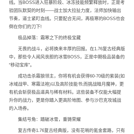
线。当BOSS进入狂暴阶段、冰冻技能频繁释放时，正是考
验团队默契的时刻——战士加大拉扯力度，法师加快输出
节奏，道士紧盯血线。只要配合无间，再极寒的BOSS也会
倒在你们的刀下!
极品掉落：霜寒之下的终极宝藏
无畏的战斗，必将换来丰厚的回报。在1.76复古经典版
中，那些令人闻风丧胆的冰雪BOSS，正是中期极品装备的
“移动宝库”。
成功击杀霜狼领主，你将有机会获得60-70级的紫装(如
冰域战甲、寒霜法袍)以及高阶技能书;而挑战暗月魔神，更
有机会斩获极品道具与稀有材料。这些装备不仅能大幅提
升你的战力，更是你踏入更高阶地图、参与沙巴克攻城战
的入场券。
集结号角：踏破冰雪，重铸荣耀
复古传奇1.76复古经典版，没有花哨的氪金套路，只有