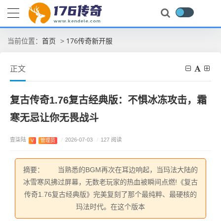
首页
176传奇新开服
当前位置：
>
正文
复古传奇1.76复古经典版：不惧冰冻攻击，霜
寒无忌让你无畏战斗
壹柒陆
/
2026-07-03
/
127 阅读
V
管理员
摘要： 当熟悉的BGM再次在耳边响起，当玛法大陆的
冰雪寒风拂过屏幕，无数老玩家的热血被瞬间点燃!《复古
传奇1.76复古经典版》完美复刻了那个最纯粹、最硬核的
玛法时代。在这个版本