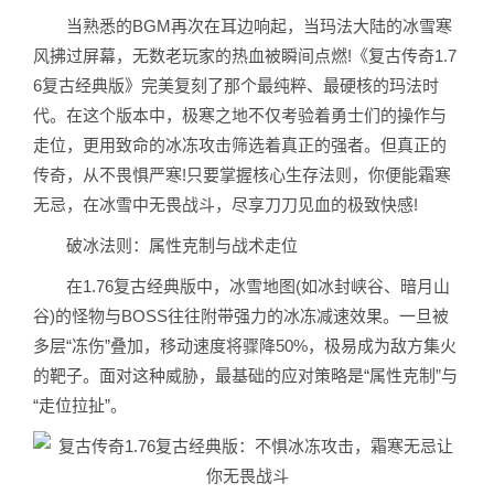
当熟悉的BGM再次在耳边响起，当玛法大陆的冰雪寒
风拂过屏幕，无数老玩家的热血被瞬间点燃!《复古传奇1.7
6复古经典版》完美复刻了那个最纯粹、最硬核的玛法时
代。在这个版本中，极寒之地不仅考验着勇士们的操作与
走位，更用致命的冰冻攻击筛选着真正的强者。但真正的
传奇，从不畏惧严寒!只要掌握核心生存法则，你便能霜寒
无忌，在冰雪中无畏战斗，尽享刀刀见血的极致快感!
破冰法则：属性克制与战术走位
在1.76复古经典版中，冰雪地图(如冰封峡谷、暗月山
谷)的怪物与BOSS往往附带强力的冰冻减速效果。一旦被
多层“冻伤”叠加，移动速度将骤降50%，极易成为敌方集火
的靶子。面对这种威胁，最基础的应对策略是“属性克制”与
“走位拉扯”。