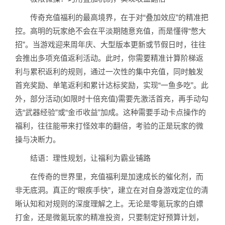
传奇充值福利的最高境界，在于对“叠加效应”的精准把
控。高明的玩家绝不会在平淡期随意充值，而是懂得“憋大
招”。当游戏迎来周年庆、大型版本更新或节假日时，往往
会推出多项充值返利活动。此时，你需要精准计算阶梯返
利与累积返利的规则，通过一次性的集中充值，同时触发
首充奖励、单笔返利和累计达标奖励，实现“一鱼多吃”。此
外，部分活动(如限时十倍充值)需要先激活首充，再手动勾
选“武器经验”或“金币收益”加成。这种需要手动卡点操作的
福利，往往能带来打怪效率的翻倍，考验的正是玩家的微
操与决断力。
结语：理性规划，让福利为霸业铺路
在传奇的世界里，充值福利是加速成长的催化剂，而
非无底洞。真正的“眼疾手快”，建立在对自身游戏定位的清
晰认知和对规则的深度理解之上。无论是零氪玩家的白嫖
打金，还是微氪玩家的精准投资，只要制定好预算计划，