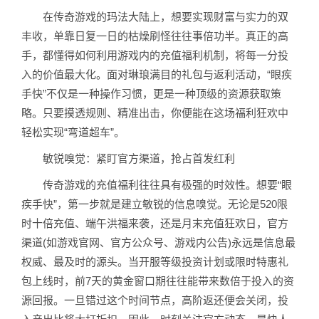
在传奇游戏的玛法大陆上，想要实现财富与实力的双
丰收，单靠日复一日的枯燥刷怪往往事倍功半。真正的高
手，都懂得如何利用游戏内的充值福利机制，将每一分投
入的价值最大化。面对琳琅满目的礼包与返利活动，“眼疾
手快”不仅是一种操作习惯，更是一种顶级的资源获取策
略。只要摸透规则、精准出击，你便能在这场福利狂欢中
轻松实现“弯道超车”。
敏锐嗅觉：紧盯官方渠道，抢占首发红利
传奇游戏的充值福利往往具有极强的时效性。想要“眼
疾手快”，第一步就是建立敏锐的信息嗅觉。无论是520限
时十倍充值、端午洪福来袭，还是月末充值狂欢日，官方
渠道(如游戏官网、官方公众号、游戏内公告)永远是信息最
权威、最及时的源头。当开服等级投资计划或限时特惠礼
包上线时，前7天的黄金窗口期往往能带来数倍于投入的资
源回报。一旦错过这个时间节点，高阶返还便会关闭，投