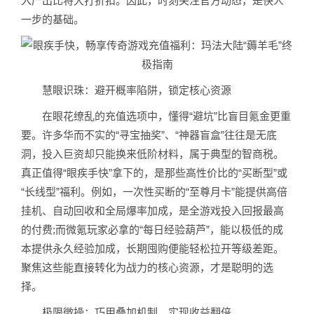
入产出比将大打折扣。因此，时刻关注官方动态，是快人
一步的基础。
慧眼识珠：避开概率陷阱，锁定核心资源
在眼花缭乱的充值选项中，懂得“避坑”比盲目氪金更重
要。许多华而不实的“寻宝抽奖”、“神器盲盒”往往是无底
洞，投入巨资却只能换来低阶材料，属于典型的智商税。
真正值得“眼疾手快”拿下的，是那些高性价比的“买断型”或
“长线型”福利。例如，一次性买断的“至尊月卡”能提供高倍
挂机、自动回收和全局爆率加成，是全游戏投入回报最高
的付费;而微氪玩家必拿的“每日经验葫芦”，能以极低的成
本提供永久经验加成，长期囤购便能轻松拉开等级差距。
聚焦这些能直接转化为战力的核心资源，才是聪明的选
择。
极限微操：巧用叠加机制，实现收益翻倍