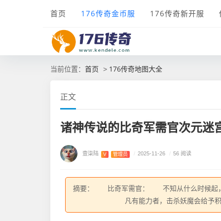
首页
176传奇金币服
176传奇新开服
首页
176传奇地图大全
当前位置：
>
正文
诸神传说的比奇军需官次元迷
壹柒陆
/
2025-11-26
/
56 阅读
V
管理员
摘要： 比奇军需官： 不知从什么时候起，
凡有能力者，击杀妖魔会给予