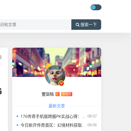
搜索一下
6
壹柒陆
V
管理员
最新文章
176传奇手机版跨服PK实战心得：硬核博弈，制霸玛法大陆!
08-07
今日新开传奇首区：幻境材料获取，提升装备不再难
08-06