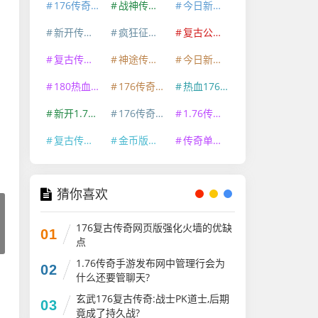
176传奇手游新开服
战神传奇1.80
今日新开烈焰私服传奇
新开传奇外传
疯狂征战传奇180复古
复古公益传奇SF
复古传奇180
神途传奇手游
今日新开复古传奇私服
180热血传奇手游
176传奇手游三端互通
热血176传奇手游
新开1.76金币传奇
176传奇金币手游版
1.76传奇手游BT版
复古传奇点卡版手游
金币版传奇1.76复古
传奇单职业超变手游
猜你喜欢
176复古传奇网页版强化火墙的优缺
01
点
1.76传奇手游发布网中管理行会为
02
什么还要管聊天?
玄武176复古传奇:战士PK道士,后期
03
竟成了持久战?