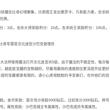
妖魔在比奇幻境聚集，比奇国王发出悬赏令，凡有能力者，击杀妖
兑换。
3点。击杀大将奖励积分：10点。击杀妖王奖励积分：100点。
被比奇大法师使用魔法打开次元迷宫共5层，由于魔法的不稳定性，每次每
藏，越底层宝藏的宝物越好。尽量用最快的速度前往更深层开启更好
每层的宝藏都是有限的。请小心虎视眈眈的寻宝者们，也许他们的目
金币奖励：首次攻沙奖励5000钻石，过后攻沙2000钻石。称号
号。属性奖励：沙巴克城主专属属性，沙巴克成员专属属性。