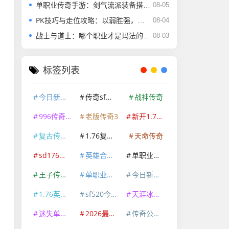
单职业传奇手游：剑气流派装备搭配与词条选择终极攻略
08-05
PK技巧与走位攻略：以弱胜强，决胜玛法之巅
08-04
战士与道士：哪个职业才是玛法的真正王者？
08-03
标签列表
今日新开传奇首区
传奇sf迷失版本
战神传奇
996传奇手游
老版传奇3
新开1.76传奇
复古传奇英雄版
1.76复古小极品传奇手游
天命传奇
sd176玛法传奇
英雄合击发布网
单职业三流派传奇
王子传奇新骷髅王
单职业传奇攻速版
今日新开1.85传奇sf
1.76英雄合击发布网
sf520今日新开传奇
天涯冰雪单职业传奇手游
迷失单职业传奇SF
2026最新传奇手游
传奇公益私服176