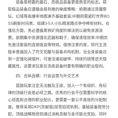
装备是称霸的基石，而极品装备更是质变的标志。获
取极品装备应遵循由易到难的梯度策略：前期通过恶魔祭
坛、幻境等高爆率地图凑齐基础套装;中期则需紧盯世界BO
SS刷新时间表，组建3-5人小队精准蹲点争夺稀有材料。在
强化方面，务必遵循黑铁矿纯度阶梯法则以避免资源浪
费。前期集中资源强化武器和鞋子，确保清怪效率;中期优
先激活套装的连锁吸血等特效。值得注意的是，现代主流
版本普遍加入了符文觉醒与装备共鸣机制，当全身装备达
到一定强化阈值时，可激活诸如破甲、持续灼烧等逆天隐
藏属性，这要求玩家在洗练装备时要有明确的职业取向。
四、合纵连横：行会运营与外交艺术
孤狼玩家注定无法触及王座，加入一个有组织、有纪
律的顶级行会是必经之路。优秀的行会不仅需要科学的核
心班底和合理的职业配比，更需要一套公平高效的分配制
度。推荐采用DKP(贡献值)加竞拍双轨制，基础装备按劳分
配，顶级战略物资则通过消耗贡献与金币联合竞拍，同时