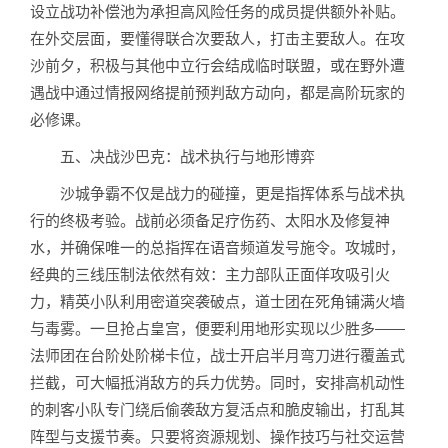
设立战功补偿池为承担高风险任务的成员提供额外补贴。
在外交层面，要懂得联合次要敌人，打击主要敌人。在攻
沙前夕，积极与其他中立行会结成临时联盟，或在野外遭
遇战中通过情报网络提前预判敌方动向，都是高阶玩家的
必修课。
五、决战沙巴克：战术执行与地形博弈
沙城争霸不仅是战力的碰撞，更是指挥体系与战术执
行的终极考验。战前必须备足疗伤药、太阳水及修复神
水，并确保唯一的总指挥在语音频道发号施令。攻城时，
经典的三线压制法依然有效：主力部队正面佯攻吸引火
力，精英小队利用密道突袭破点，道士团在死角铺满火墙
与毒雾。一旦抢占皇宫，便要利用地形实现以少胜多——
法师团在台阶处阶梯卡位，战士开启半月弯刀进行覆盖式
拦截，可大幅抵消敌方的兵力优势。同时，安排高机动性
的刺客小队专门绕后偷袭敌方复活点和脆皮输出，打乱其
阵型与支援节奏。只要将资源规划、操作技巧与社交运营