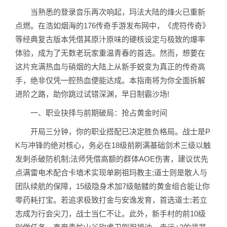
当熟悉的登录音乐再次响起，玛法大陆的烽火已重新
点燃。在浩如烟海的176传奇手游发布网中，《虎符传奇》
等经典复古版本凭借其原汁原味的硬核设定与极致的爆率
体验，成为了无数老玩家重温青春的首选。然而，想要在
这片充满热血与硝烟的大陆上从新手蜕变为真正的传奇高
手，绝非仅凭一腔热血便能达成。本指南将为你全面拆解
进阶之路，助你跳过试错深渊，早日制霸沙场!
一、职业抉择与前期破局：抢占黄金时间
开局三分钟，你的职业搭配已决定胜负格局。战士是P
K与冲锋的绝对核心，务必在18级前刷满基础剑术三级以触
发刺杀破防机制;法师凭借高额的群体AOE伤害，建议优先
点满雷电术配合卡墙术实现单刷祖玛教主;道士则是散人与
团队续航的保障，15级隐身术加7级骷髅的黄金组合能让你
零药耗打宝。若追求极致打金与安逸发育，首选道士;若立
志成为行会尖刀，战士当仁不让。此外，新手村的前10级