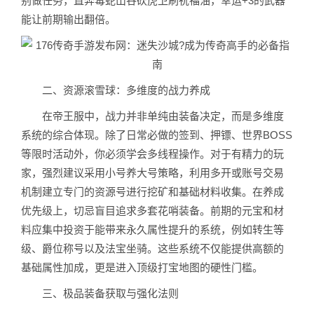
别做任务，直奔毒蛇山谷砍虎卫刷祝福油，幸运+3的武器
能让前期输出翻倍。
二、资源滚雪球：多维度的战力养成
在帝王服中，战力并非单纯由装备决定，而是多维度
系统的综合体现。除了日常必做的签到、押镖、世界BOSS
等限时活动外，你必须学会多线程操作。对于有精力的玩
家，强烈建议采用小号养大号策略，利用多开或账号交易
机制建立专门的资源号进行挖矿和基础材料收集。在养成
优先级上，切忌盲目追求多套花哨装备。前期的元宝和材
料应集中投资于能带来永久属性提升的系统，例如转生等
级、爵位称号以及法宝坐骑。这些系统不仅能提供高额的
基础属性加成，更是进入顶级打宝地图的硬性门槛。
三、极品装备获取与强化法则